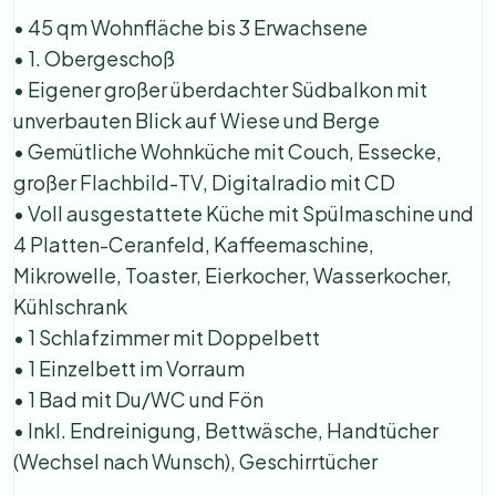
• 45 qm Wohnfläche bis 3 Erwachsene
• 1. Obergeschoß
• Eigener großer überdachter Südbalkon mit
unverbauten Blick auf Wiese und Berge
• Gemütliche Wohnküche mit Couch, Essecke,
großer Flachbild-TV, Digitalradio mit CD
• Voll ausgestattete Küche mit Spülmaschine und
4 Platten-Ceranfeld, Kaffeemaschine,
Mikrowelle, Toaster, Eierkocher, Wasserkocher,
Kühlschrank
• 1 Schlafzimmer mit Doppelbett
• 1 Einzelbett im Vorraum
• 1 Bad mit Du/WC und Fön
• Inkl. Endreinigung, Bettwäsche, Handtücher
(Wechsel nach Wunsch), Geschirrtücher